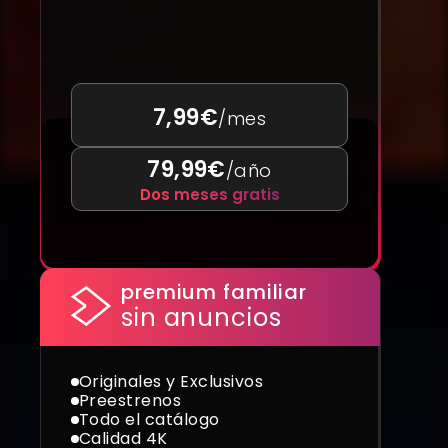
7,99€
/mes
79,99€
/año
Dos meses gratis
premium familiar
sin anuncios
Originales y Exclusivos
Preestrenos
Todo el catálogo
Calidad 4K